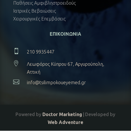
Παθήσεις Αμφιβληστροειδούς
Ιατρικές Βεβαιώσεις
Χειρουργικές Επεμβάσεις
ΕΠΙΚΟΙΝΩΝΙΑ

210 9935447

Λεωφόρος Κύπρου 67, Αργυρούπολη,
Αττική

info@tsilimpokoueyemed.gr
Powered by
Doctor Marketing
|
Developed by
Web Adventure