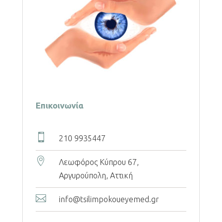
Επικοινωνία

210 9935447

Λεωφόρος Κύπρου 67,
Αργυρούπολη, Αττική

info@tsilimpokoueyemed.gr